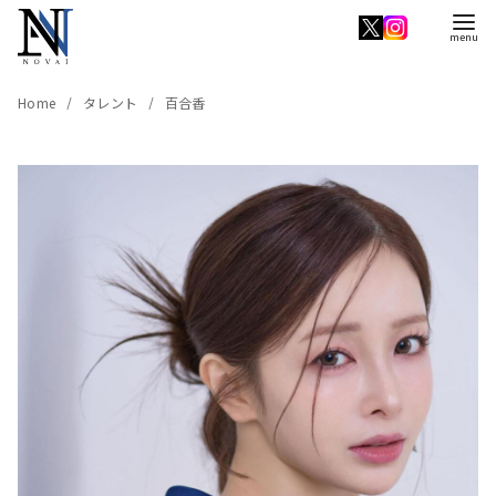
コ
ン
テ
ン
Home
タレント
百合香
ツ
へ
移
動