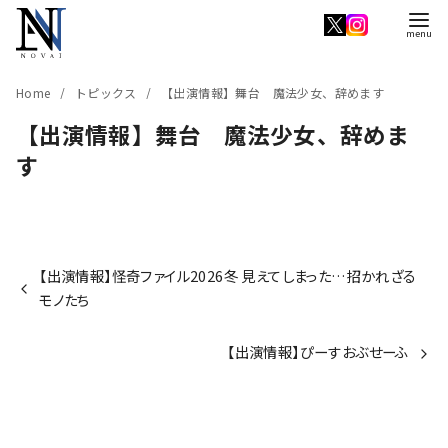
コ
ン
テ
ン
Home
トピックス
【出演情報】舞台 魔法少女、辞めます
ツ
【出演情報】舞台 魔法少女、辞めま
へ
す
移
動
【出演情報】怪奇ファイル2026冬 見えてしまった…招かれざる
モノたち
【出演情報】ぴーすおぶせーふ